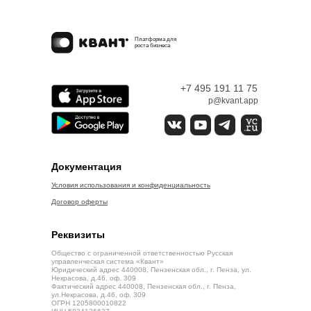
Платформа для
роста бизнеса
+7 495 191 11 75
p@kvant.app
Документация
Условия использования и конфиденциальность
Договор оферты
Реквизиты
Общество с ограниченной ответственностью Русская
управленческая система «Квант»
Юридический адрес 440008, Пензенская обл., г. Пенза, ул.
Некрасова, д.46, оф. 309
Фактический адрес 440008, Пензенская обл., г. Пенза,
ул.Некрасова, д.46, оф. 309
ОГРН 1205800010822