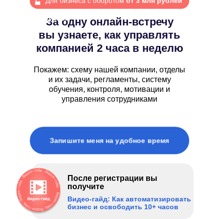
Для бизнеса с оборотом
от 3 млн рублей
Для бизнеса с оборотом
от 3 млн
рублей
За одну онлайн-встречу
вы узнаете, как управлять
компанией 2 часа в неделю
Покажем: схему нашей компании, отделы
и их задачи, регламенты, систему
обучения, контроля, мотивации и
управления сотрудниками
Запишите меня на удобное время
После регистрации вы
получите
Видео-гайд: Как автоматизировать
бизнес и освободить 10+ часов