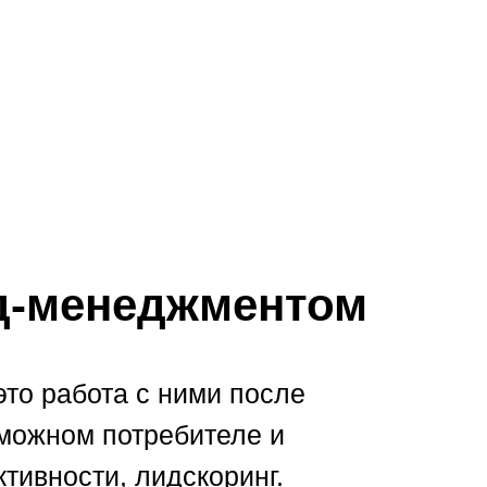
д-менеджментом
это работа с ними после
зможном потребителе и
тивности, лидскоринг.