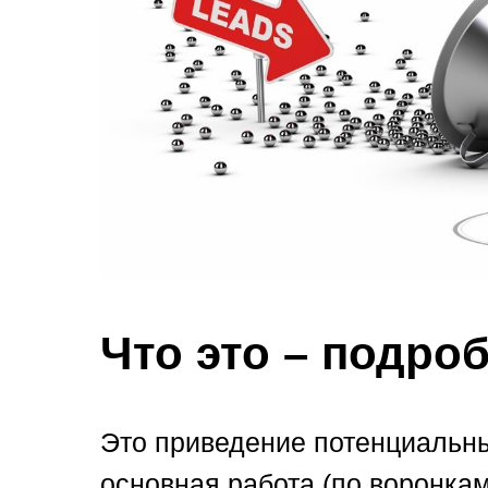
Что это – подро
Это приведение потенциальны
основная работа (по воронка