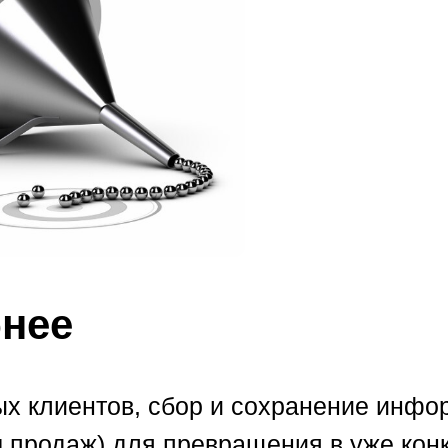
бнее
х клиентов, сбор и сохранение инфор
м продаж) для превращения в уже кон