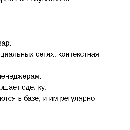
вар.
оциальных сетях, контекстная
менеджерам.
ршает сделку.
ются в базе, и им регулярно