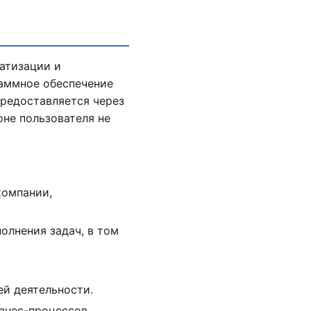
матизации и
раммное обеспечение
предоставляется через
оне пользователя не
компании,
олнения задач, в том
ей деятельности.
знес-процессов.