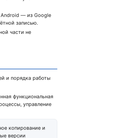
Android — из Google
чётной записью.
ной части не
ей и порядка работы
онная функциональная
процессы, управление
ное копирование и
вые версии