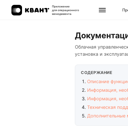
Приложение
Пр
для операционного
менеджмента
Документаци
Облачная управленчес
установка и эксплуата
СОДЕРЖАНИЕ
Описание функци
Информация, нео
Информация, нео
Техническая под
Дополнительные 