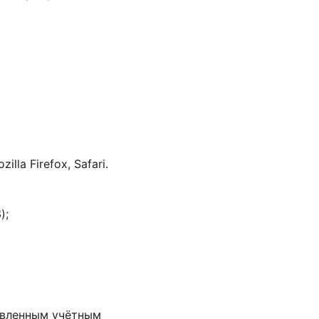
la Firefox, Safari.
);
тавленным учётным