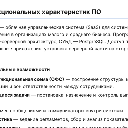
нкциональных характеристик ПО
 — облачная управленческая система (SaaS) для систе
ния в организациях малого и среднего бизнеса. Прог
-серверной архитектуре, СУБД — PostgreSQL. Доступ 
ьные приложения, установка серверной части на стор
льные возможности
ункциональная схема (ОФС)
— построение структуры 
ций и зон ответственности между сотрудниками.
щиеся задачи
— постановка, назначение и контроль вып
мен сообщениями и коммуникаторы внутри системы.
стика
— ведение регламентов, сбор и анализ показател
процессы
— управление проектами и автоматизация би