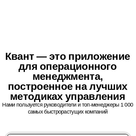
Приложение позволяет
автоматизировать 94%
операционных задач
в бизнесе и содержит самые
востребованные
инструменты
Успевайте больше
Пройдите профподготовку,
освойте современные
инструменты менеджмента
и будьте востребованным
и незаменимым
специалистом
или станьте
партнером Квант
Показатели