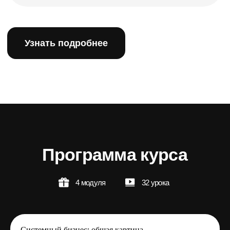
Посмотреть сертификат
Стоимость курса
Специалист
Минимальный необходимый набор
навыков и инструментов
В тариф включено:
Обучение: 8 модулей
Куратор
Проект
Сопровождение после
трудоустройства
Системный бизнес: общая картина