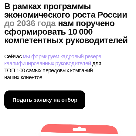
из компаний или займитесь частной практикой
с доходом от 500.000 ₽.
Узнать подробнее
Выплачиваем
регулярные гранты
до 50 000 ₽ в месяц топ-
менеджерам
и руководителям,
которые внедрили
системное управление
в компаниях России
Выберите свой путь