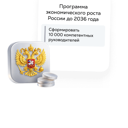
(01)
Помогайте бизнесу
строить систему
и зарабатывайте
(02)
Начните свой бизнес
с Квантом,
осваивайте
управление
и помогайте
осваивать навык другим
людям
Узнать подробнее