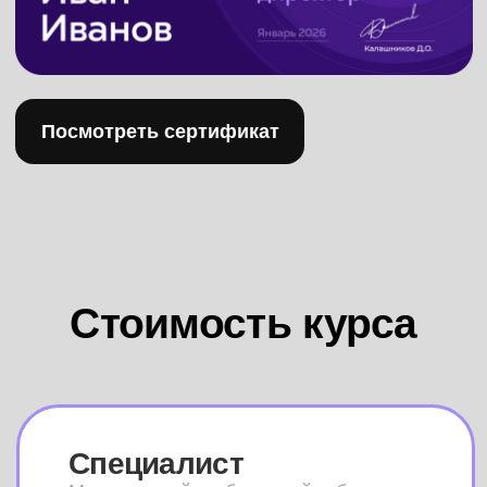
Платите в рассрочку
от 3 250 ₽/ месяц
из заработанных,
начиная со 2 месяца
В обучение входит:
Обучение: 8 модулей
Куратор
Проект
Сопровождение после
трудоустройства
Выплаты от Кванта до 42%
Модуль: Как привлекать клиентов