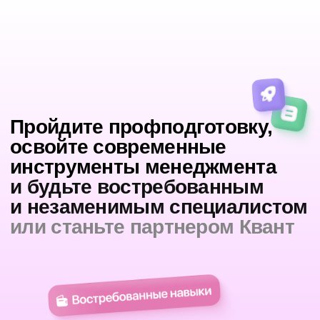
Программа курса
4 модуля
32 урока