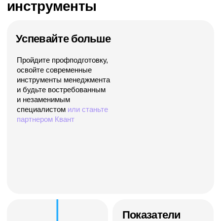
Регламенты
Описывайте компанию
с помощью регламентов
В рамках программы
экономического роста России
до 2036 года
нам поручено
сформировать 10 000
компетентных руководителей
Сейчас
мы формируем кадровый резерв
квалифицированных руководителей
для
ТОП-100 самых передовых компаний
наших клиентов.
Подать заявку на отбор