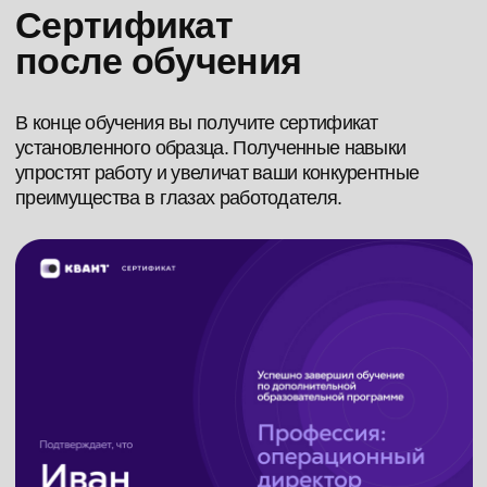
82% специалистов устраиваютcя с 5
собеседований
0 ₽
Пройти за
Порекомендуйте
обучение своему
руководителю
и получите
100%* стоимости его
участия на свой счет
Это позволит вам говорить на одном
управленческом языке и внедрять
системные решения быстрее
и эффективнее. Вся сумма оплаты
за обучение руководителя зачисляется
вам — как инвестиция в ваше развитие.
*Доступно для Выпускников Кванта