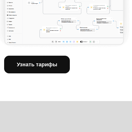
от 14 083
₽/мес
В рассрочку на 12 месяцев
Первый платеж на второй месяц из заработанных
Начать бесплатно
Гарантия
возврата 100%
Вы можете вернуть деньги
в течение 30 дней,
если
поймете, что это никак
не поможет вам в работе