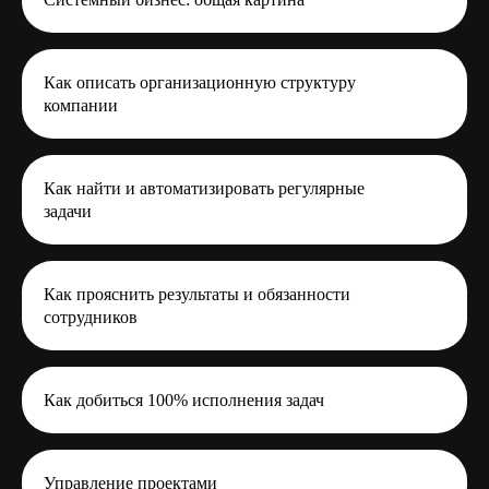
Выплаты от Кванта
Модуль: Как привлекать клиентов
и зарабатывать
на систематизации бизнеса
Как описать организационную структуру
компании
Как найти и автоматизировать регулярные
задачи
39 000 ₽
от 3 250
₽/мес
В рассрочку на 12 месяцев
Первый платеж на второй месяц из заработанных
Как прояснить результаты и обязанности
сотрудников
Начать бесплатно
Как добиться 100% исполнения задач
Профи
Получите сопровождение
Управление проектами
и Грант от Кванта