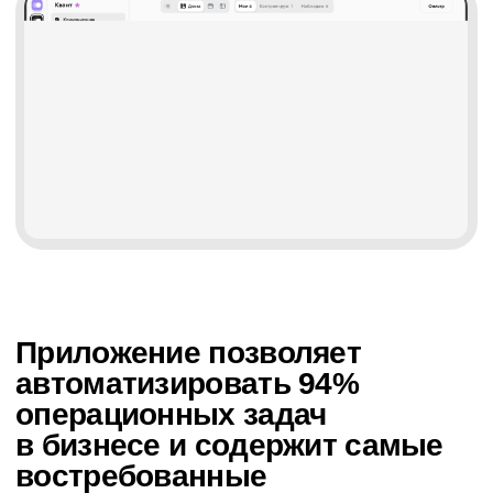
Измеряйте
показатели.
План. Факт
Живой диспетчер Кванта напомнит
о задачах всем сотрудникам
Задачи
Отчеты
Простые.
Создавайте отчеты.
Повторяющиеся.
Cмотрите, где есть
Развивающие
потенциал для роста