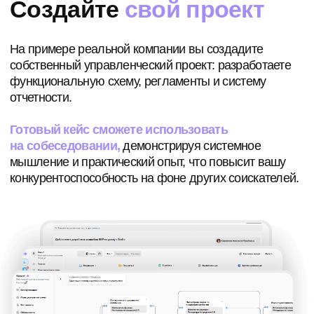
Бизнес
Оказывайте услугу компаниям
и зарабатывайте на систематизации
вместе с нами
В тариф включено:
Обучение: 8 модулей
Куратор
Проект
Сопровождение после
трудоустройства
Выплаты от Кванта
42%
Модуль: Как привлекать
клиентов и зарабатывать
на систематизации бизнеса
169 000 ₽