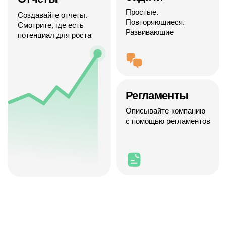
Пройдите профподготовку,
освойте современные
инструменты менеджмента
и будьте востребованным
и незаменимым специалистом
или станьте партнером Квант
Пройдите партнёрское обучение, чтобы освоить
ключевые навыки и инструменты, устройтесь в одну