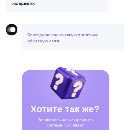
она нравится.
Благодарю вас за такую приятную
обратную связь!
Хотите так же?
Запишитесь на экскурсию по
системе РУС Квант