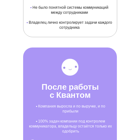
▪
Не было понятной системы коммуникаций
между сотрудниками
▪
Владелец лично контролирует задачи каждого
сотрудника
После работы
с Квантом
▪ Компания выросла и по выручке, и по
прибыли
▪ 100% задач компании под контролем
коммуникатора, владельцу остаётся только их
одобрить