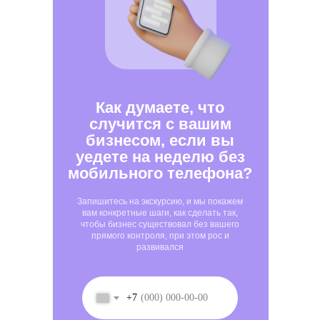
Как думаете, что
случится с вашим
бизнесом, если вы
уедете на неделю без
мобильного телефона?
Запишитесь на экскурсию, и мы покажем
вам конкретные шаги, как сделать так,
чтобы бизнес существовал без вашего
прямого контроля, при этом рос и
развивался
+7