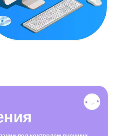
ения
пании под контролем внешних