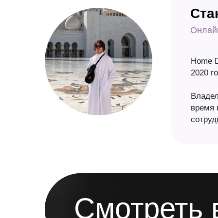
Ста
Онлай
Home D
2020 го
Владел
время 
сотруд
Смотреть 