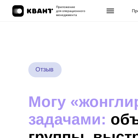
Приложение
Пр
для операционного
менеджмента
Отзыв
Могу «жонгли
задачами:
объ
группы, выст