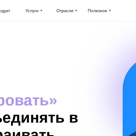
одукт
Услуги
Отрасли
Полезное
ровать»
единять в
раивать