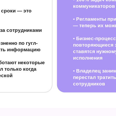
коммуникаторов
 сроки — это
▪
Регламенты при
— теперь их можн
 за сотрудниками
▪
Бизнес-процесс
ненно по гугл-
повторяющиеся 
ать информацию
ставятся нужном
исполнения
аботают некоторые
л только когда
▪
Владелец заним
еской
перестал тратит
сотрудников