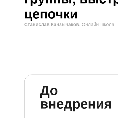
цепочки
Станислав Канзычаков
. Онлайн-школа
До
внедрения