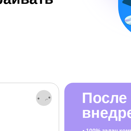
После
внедр
▪
100% задач ком