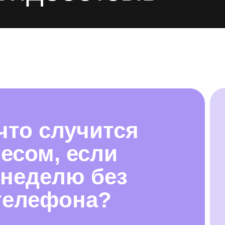
 что случится
есом, если
 неделю без
телефона?