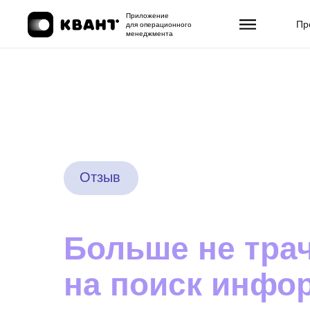
Приложение
Пр
для операционного
менеджмента
Отзыв
Больше не тра
на поиск инфо