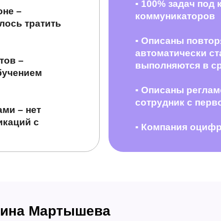
▪
100% задач под
оне –
коммуникаторов
лось тратить
▪
Описаны повтор
автоматически ст
тов –
выполняются в с
бучением
▪
Описаны реглам
сотрудник с перво
ми – нет
икаций с
▪
Компания оцифр
ина Мартышева