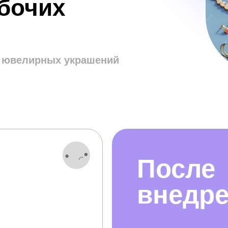
абочих
 ювелирных украшений
После
внедр