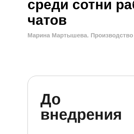
среди сотни р
чатов
Марина Мартышева. Производство
До
внедрения