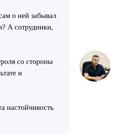
 сам о ней забывал
и? А сотрудники,
троля со стороны
ьтате и
та настойчивость