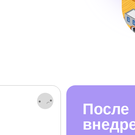
После
внедр