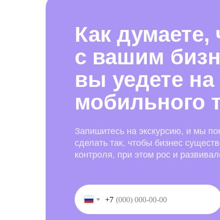
Как думаете,
с вашим бизн
вы уедете на
мобильного 
Запишитесь на экскурсию, и мы по
сделать так, чтобы бизнес сущест
контроля, при этом рос и развивал
+7