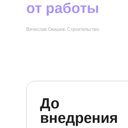
от работы
Вячеслав Окишев. Строительство
До
внедрения