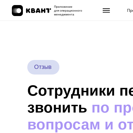
Приложение
Пр
для операционного
менеджмента
Отзыв
Сотрудники п
звонить
по п
вопросам и о