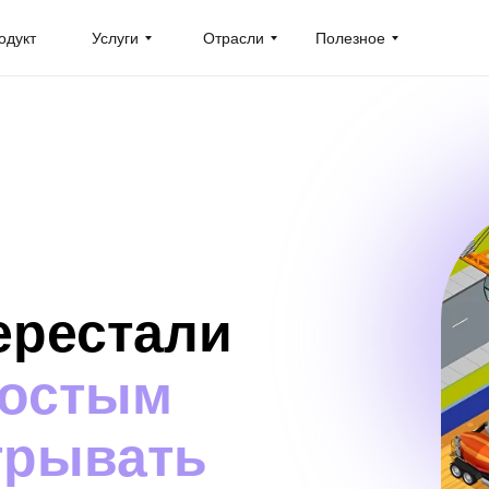
одукт
Услуги
Отрасли
Полезное
ерестали
ростым
трывать