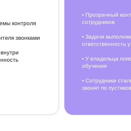
▪ Прозрачный кон
сотрудников
темы контроля
▪ Задачи выполня
ителя звонками
ответственность 
 внутри
▪ У владельца поя
енность
обучения
▪ Сотрудники стал
звонят по пустяк