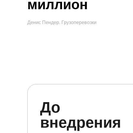
миллион
Денис Пендер. Грузоперевозки
До
внедрения