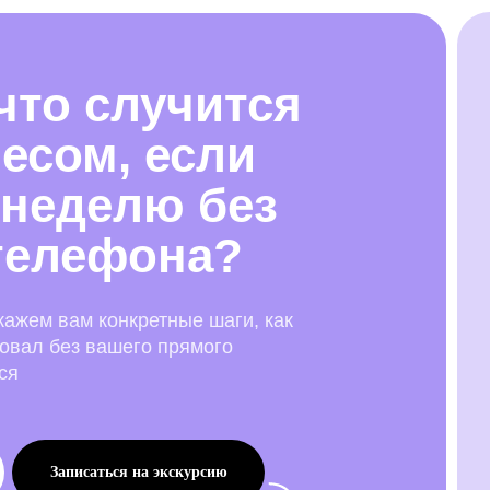
 что случится
есом, если
 неделю без
телефона?
кажем вам конкретные шаги, как
вовал без вашего прямого
ся
Записаться на экскурсию