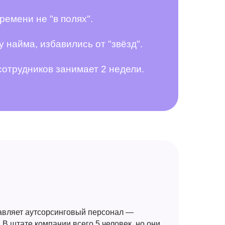
ремени не "в полях".
 найма, избавились от "звёзд".
сотрудников занимает 2 недели.
авляет аутсорсинговый персонал —
 В штате компании всего 5 человек, но они