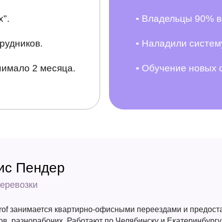
".
▪ Владельцы 90% в
рудников.
▪ Наладили систему
имало 2 месяца.
▪ Обучение новых 
ис Пендер
перевозки
rof занимается квартирно-офисными переездами и предост
ов, разнорабочих. Работают по Челябинску и Екатеринбургу.