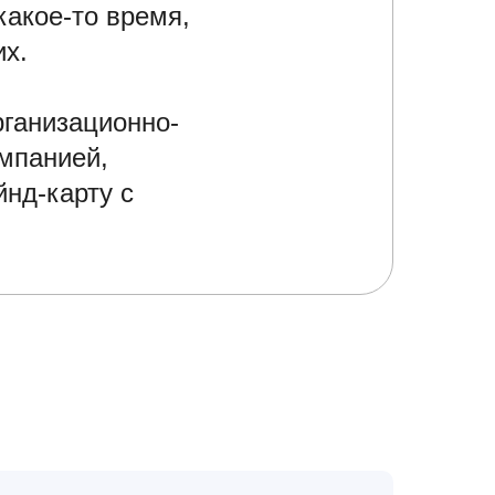
какое-то время,
их.
рганизационно-
мпанией,
йнд-карту с