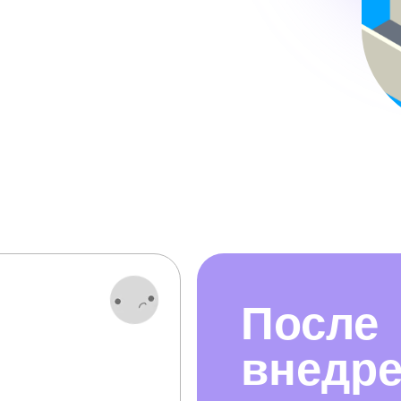
После
внедр