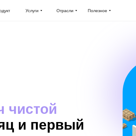
одукт
Услуги
Отрасли
Полезное
ч чистой
яц и первый