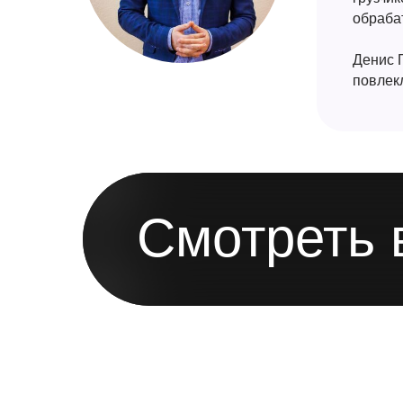
обраба
Денис 
повлек
Смотреть 