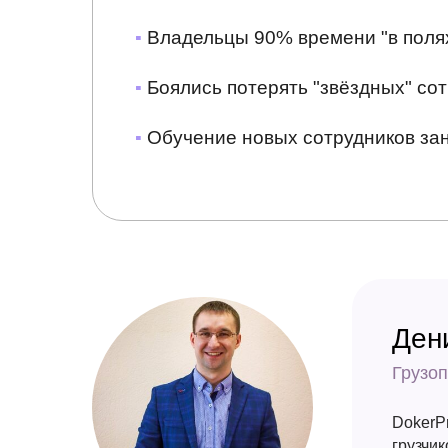
▪
Владельцы 90% времени "в полях
▪
Боялись потерять "звёздных" сот
▪
Обучение новых сотрудников зан
Ден
Грузо
DokerP
грузчик