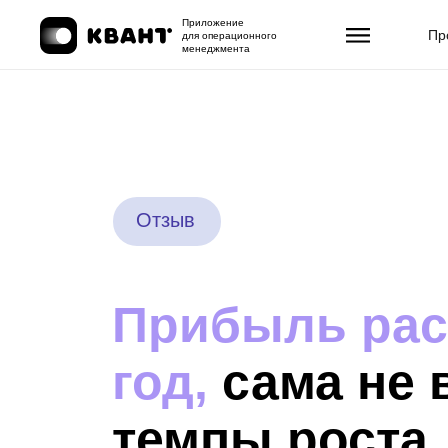
Приложение
Пр
для операционного
менеджмента
Отзыв
Прибыль рас
год,
сама не 
темпы роста