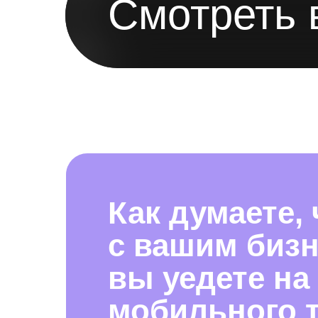
Смотреть 
Как думаете,
с вашим бизн
вы уедете на
мобильного 