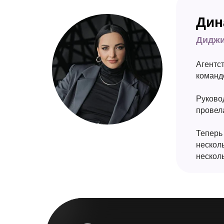
Дин
Диджи
Агентс
команде
Руковод
провел
Теперь
нескол
нескол