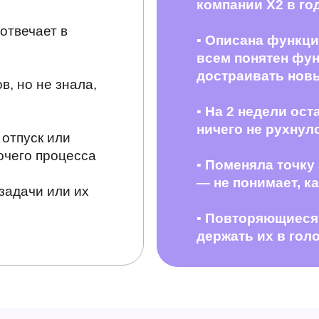
компании X2 в го
 отвечает в
▪
Описана функци
всем понятен фун
достраивать нов
, но не знала,
▪
На 2 недели ост
ничего не рухнул
 отпуск или
очего процесса
▪
Поменяла точку 
— не понимает, к
задачи или их
▪
Повторяющиеся 
держать их в гол