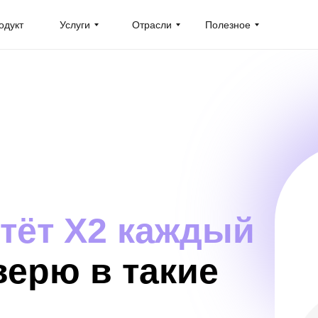
одукт
Услуги
Отрасли
Полезное
тёт X2 каждый
верю в такие