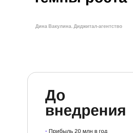
Дина Вакулина. Диджитал-агентство
До
внедрения
▪
Прибыль 20 млн в год