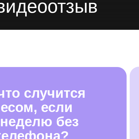
видеоотзыв
 что случится
есом, если
 неделю без
телефона?