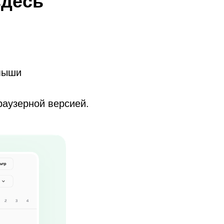
здесь
 мыши
раузерной версией.