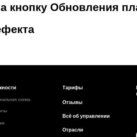
на кнопку Обновления 
ефекта
Тарифы
жности
нальная схема
Отзывы
нты
Всё об управлении
ия
Отрасли