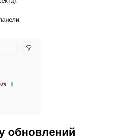
екта).
панели.
ту обновлений